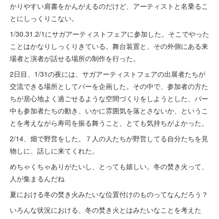
かりやすい肩書をかんがえるのだけど、アーティストと名乗るこ
とにしっくりこない。
1/30.31.2/1にサガアーティストフェアに参加した。そこでやった
ことはかなりしっくりきている。舞台装置と、その外側にある来
場者と演者が話せる場所の制作を行った。
2日目、1/31の夜には、サガアーティストフェアの出展者たちが
交流できる場所としてバーを企画した。その中で、参加者の方た
ちが居心地よく過ごせるような空間づくりをしようとした、バー
中も参加者たちの動き、いかに雰囲気を落とさないか、というこ
とを考えながら寿司を振る舞うこと、とても気持ちがよかった。
2/14、畑で野営をした。７人の人たちが野営してる自分たちを見
物しに、話しに来てくれた。
めちゃくちゃありがたいし、とっても嬉しい。冬の焚き火って、
人が集まるんだね
夏における冬の焚き火みたいな位置付けのものってなんだろう？
いろんな状況における、冬の焚き火とはみたいなことを考えた