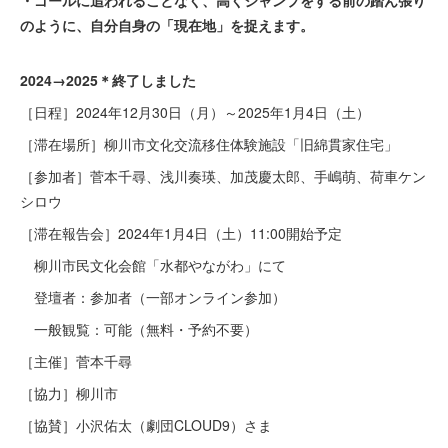
・ゴールに追われることなく、高くジャンプをする前の踏ん張り
のように、自分自身の「現在地」を捉えます。
2024→2025＊終了しました
［日程］2024年12月30日（月）～2025年1月4日（土）
［滞在場所］柳川市文化交流移住体験施設「旧綿貫家住宅」
［参加者］菅本千尋、浅川奏瑛、加茂慶太郎、手嶋萌、荷車ケン
シロウ
［滞在報告会］2024年1月4日（土）11:00開始予定
柳川市民文化会館「水都やながわ」にて
登壇者：参加者（一部オンライン参加）
一般観覧：可能（無料・予約不要）
［主催］菅本千尋
［協力］柳川市
［協賛］小沢佑太（劇団CLOUD9）さま